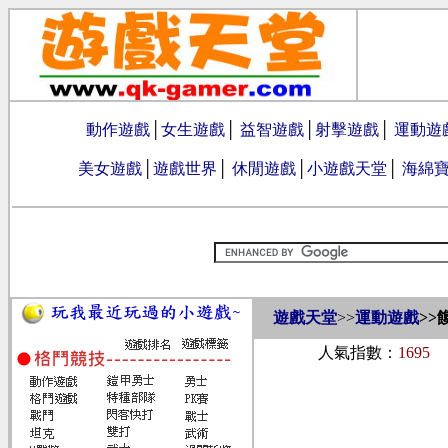
動作遊戲
│
女生遊戲
│
益智遊戲
│
射擊遊戲
│
運動遊
美女遊戲
│
遊戲世界
│
休閒遊戲
│
小遊戲天堂
│
海綿
遊戲天堂
>>
運動遊戲
>>
人氣指數：
1695