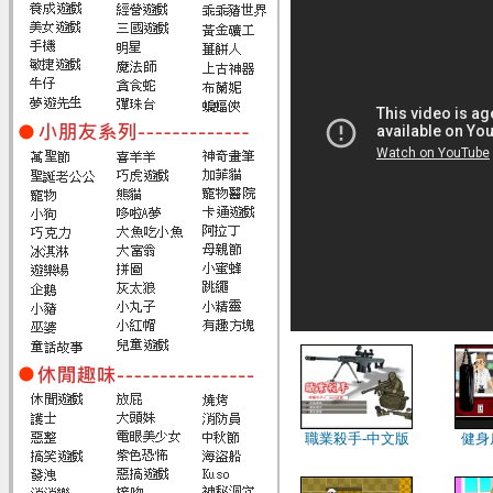
職業殺手-中文版
健身