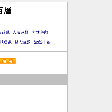
百層
PG遊戲
│
人氣遊戲
│
方塊遊戲
城遊戲
│
雙人遊戲
│
遊戲排名