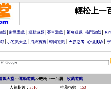
輕松上一
遊戲
│
射擊遊戲
│
運動遊戲
│
賽車遊戲
│
策略遊戲
│
格鬥遊戲
│
R
遊戲
│
小遊戲天堂
│
海綿寶寶
│
韓國遊戲
│
火影忍者
│
心理測驗
│
守
遊戲天堂
>>
運動遊戲
>>
輕松上一百層
收藏遊戲
人氣指數：
3510
推薦指數：
153