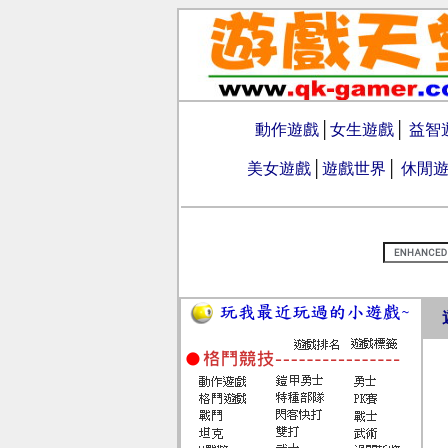
動作遊戲
│
女生遊戲
│
益智
美女遊戲
│
遊戲世界
│
休閒