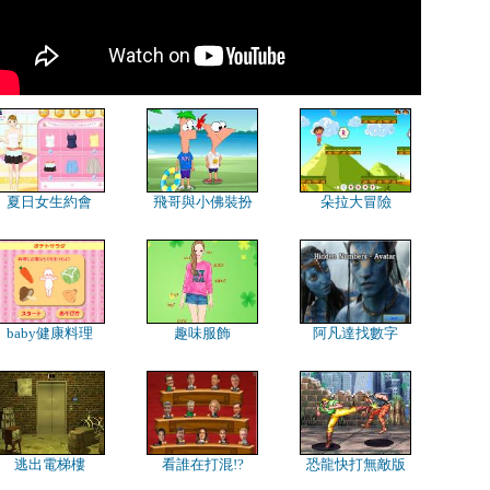
夏日女生約會
飛哥與小佛裝扮
朵拉大冒險
baby健康料理
趣味服飾
阿凡達找數字
逃出電梯樓
看誰在打混!?
恐龍快打無敵版