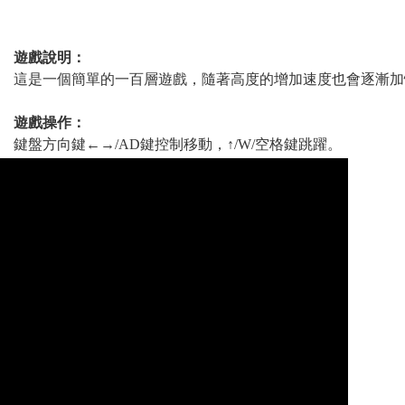
遊戲說明：
這是一個簡單的一百層遊戲，隨著高度的增加速度也會逐漸加
遊戲操作：
鍵盤方向鍵←→/AD鍵控制移動，↑/W/空格鍵跳躍。