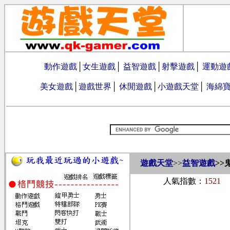
動作遊戲
│
女生遊戲
│
益智遊戲
│
射擊遊戲
│
運動遊
美女遊戲
│
遊戲世界
│
休閒遊戲
│
小遊戲天堂
│
海綿
遊戲天堂
>>
益智遊戲
>>
人氣指數：
1521