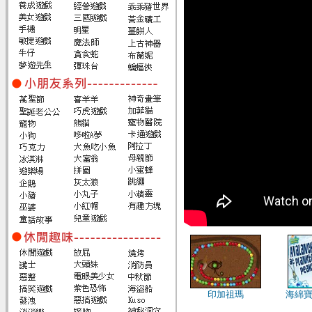
印加祖瑪
海綿寶