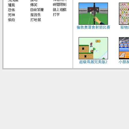
倫敦奧運會射箭比賽
寵物
超級瑪麗完美版2
小朋