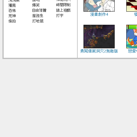
漫畫創作4
勇闖僵屍洞穴2無敵版
戀愛