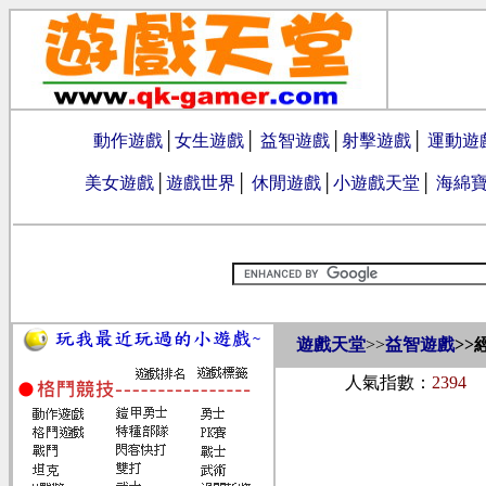
動作遊戲
│
女生遊戲
│
益智遊戲
│
射擊遊戲
│
運動遊
美女遊戲
│
遊戲世界
│
休閒遊戲
│
小遊戲天堂
│
海綿
遊戲天堂
>>
益智遊戲
>>
人氣指數：
2394