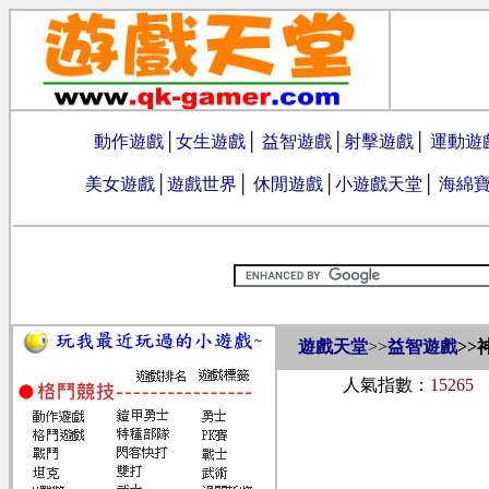
動作遊戲
│
女生遊戲
│
益智遊戲
│
射擊遊戲
│
運動遊
美女遊戲
│
遊戲世界
│
休閒遊戲
│
小遊戲天堂
│
海綿
遊戲天堂
>>
益智遊戲
>>
人氣指數：
15265