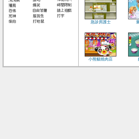
急診房護士
小熊貓燒肉店