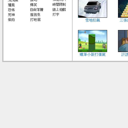
雪地狂飆
三張
蠟筆小新打僵屍
訐