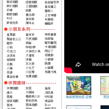
海綿寶寶拍照-惡整
芭