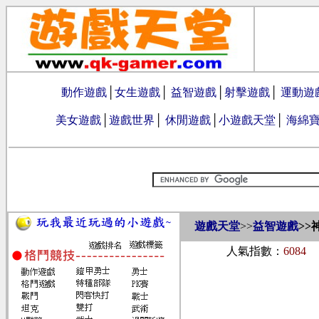
動作遊戲
│
女生遊戲
│
益智遊戲
│
射擊遊戲
│
運動遊
美女遊戲
│
遊戲世界
│
休閒遊戲
│
小遊戲天堂
│
海綿
遊戲天堂
>>
益智遊戲
>>
人氣指數：
6084