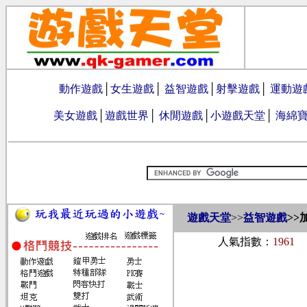
動作遊戲
│
女生遊戲
│
益智遊戲
│
射擊遊戲
│
運動遊
美女遊戲
│
遊戲世界
│
休閒遊戲
│
小遊戲天堂
│
海綿
遊戲天堂
>>
益智遊戲
>>
人氣指數：
1961