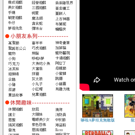
哆啦A夢坦克無敵版
龍