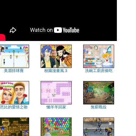
美眉排球賽
校園漫畫風３
洗碗工廚房偷吃
芭比的愛情之吻
懶羊羊回家
無窮戰役