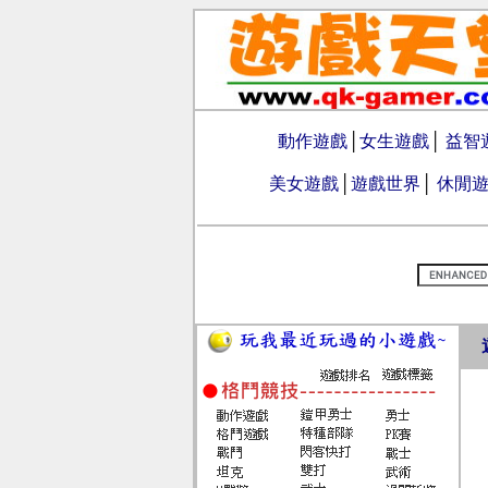
動作遊戲
│
女生遊戲
│
益智
美女遊戲
│
遊戲世界
│
休閒