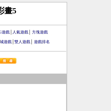
彩畫5
PG遊戲
│
人氣遊戲
│
方塊遊戲
城遊戲
│
雙人遊戲
│
遊戲排名