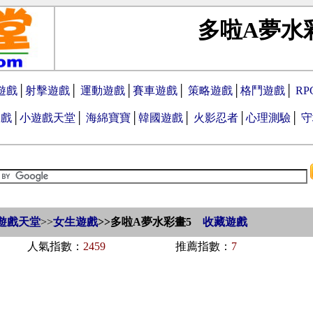
多啦A夢水
遊戲
│
射擊遊戲
│
運動遊戲
│
賽車遊戲
│
策略遊戲
│
格鬥遊戲
│
R
遊戲
│
小遊戲天堂
│
海綿寶寶
│
韓國遊戲
│
火影忍者
│
心理測驗
│
守
遊戲天堂
>>
女生遊戲
>>
多啦A夢水彩畫5
收藏遊戲
人氣指數：
2459
推薦指數：
7