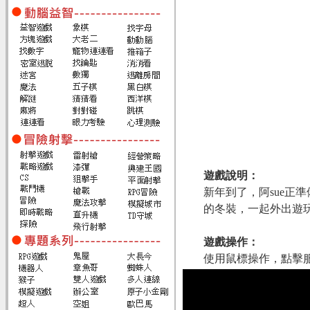
遊戲說明：
新年到了，阿sue正
的冬裝，一起外出遊
遊戲操作：
使用鼠標操作，點擊