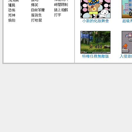
小新的化妝舞會
超級
特種任務無敵版
入侵遊