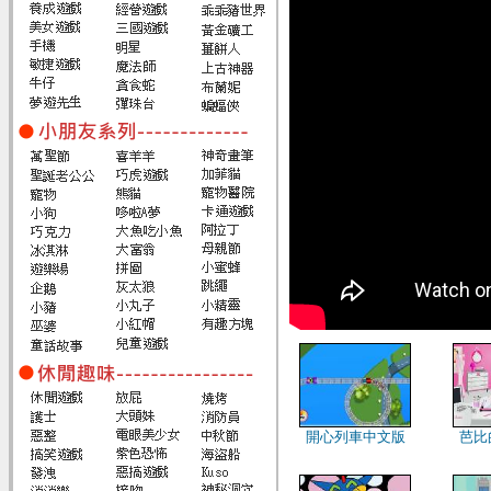
開心列車中文版
芭比