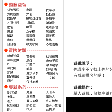
遊戲說明：
你識字不？找上你的
有成績排名的喲！
遊戲操作：
單人遊戲：鼠標左鍵