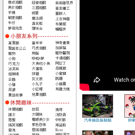
汽車鑰匙躲貓貓
帥