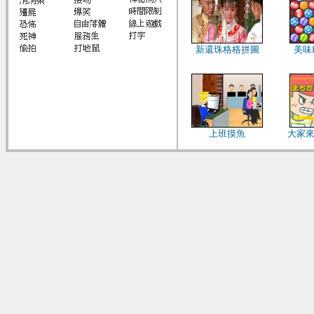
新還珠格格拼圖
美味
上班摸魚
大家來