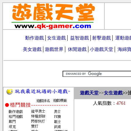
動作遊戲
│
女生遊戲
│
益智遊戲
│
射擊遊戲
│
運動遊
美女遊戲
│
遊戲世界
│
休閒遊戲
│
小遊戲天堂
│
海綿
遊戲天堂
>>
女生遊戲
>>
人氣指數：
4761