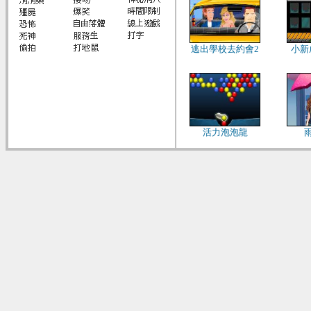
逃出學校去約會2
小新
活力泡泡龍