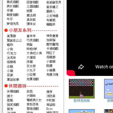
彩球泡泡龍
想