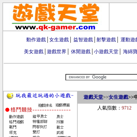
動作遊戲
│
女生遊戲
│
益智遊戲
│
射擊遊戲
│
運動遊
美女遊戲
│
遊戲世界
│
休閒遊戲
│
小遊戲天堂
│
海綿
遊戲天堂
>>
女生遊戲
>>
人氣指數：
9712