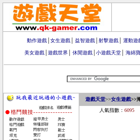
動作遊戲
│
女生遊戲
│
益智遊戲
│
射擊遊戲
│
運動遊
美女遊戲
│
遊戲世界
│
休閒遊戲
│
小遊戲天堂
│
海綿
遊戲天堂
>>
女生遊戲
>>
人氣指數：
6095