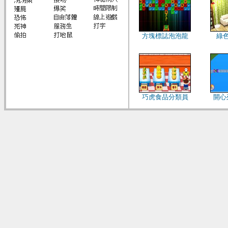
方塊標誌泡泡龍
綠
巧虎食品分類員
開心