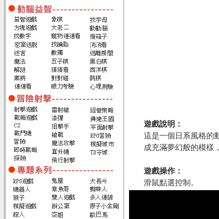
遊戲說明：
這是一個日系風格的
成充滿夢幻般的模樣，
遊戲操作：
滑鼠點選控制。