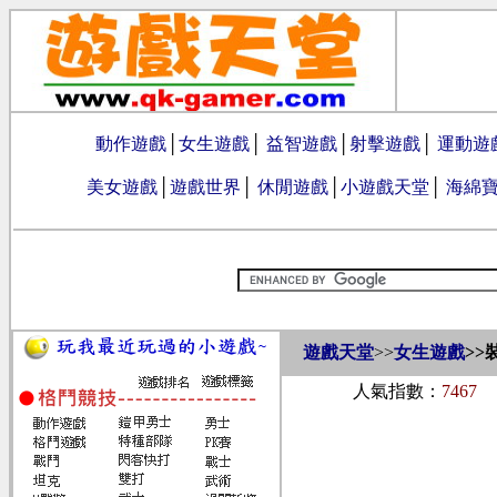
動作遊戲
│
女生遊戲
│
益智遊戲
│
射擊遊戲
│
運動遊
美女遊戲
│
遊戲世界
│
休閒遊戲
│
小遊戲天堂
│
海綿
遊戲天堂
>>
女生遊戲
>>
人氣指數：
7467