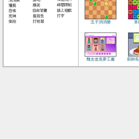
五子消消樂
算
醜女改造夢工廠
廚師長