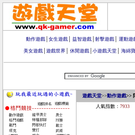
動作遊戲
│
女生遊戲
│
益智遊戲
│
射擊遊戲
│
運動遊
美女遊戲
│
遊戲世界
│
休閒遊戲
│
小遊戲天堂
│
海綿
遊戲天堂
>>
動作遊戲
>>
人氣指數：
7933