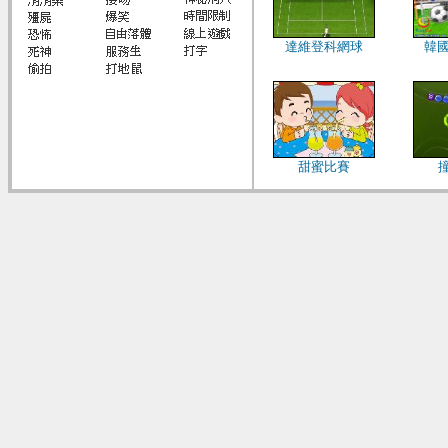
達維登科網球
韓國
甜蜜比賽