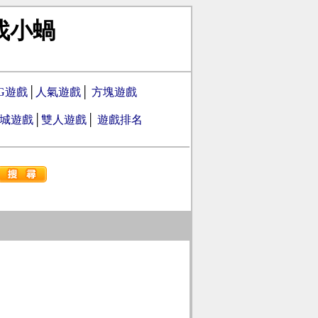
找小蝸
PG遊戲
│
人氣遊戲
│
方塊遊戲
城遊戲
│
雙人遊戲
│
遊戲排名