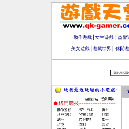
動作遊戲
│
女生遊戲
│
益智
美女遊戲
│
遊戲世界
│
休閒