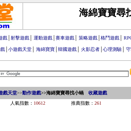
海綿寶寶尋
遊戲
│
射擊遊戲
│
運動遊戲
│
賽車遊戲
│
策略遊戲
│
格鬥遊戲
│
R
遊戲
│
小遊戲天堂
│
海綿寶寶
│
韓國遊戲
│
火影忍者
│
心理測驗
│
守
遊戲天堂
>>
動作遊戲
>>
海綿寶寶尋找小蝸
收藏遊戲
人氣指數：
10612
推薦指數：
261