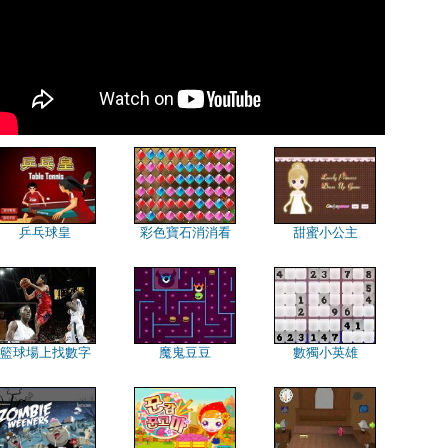
乒乓球皇
彩色寶石消消看
甜蜜小公主
籃球場上找數字
魔鬼豆豆
數獨小英雄