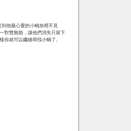
意到他最心愛的小蝸加裡不見
一對雙胞胎，讓他們消失只留下
樣你就可以繼續尋找小蝸了。