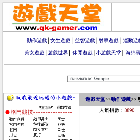
動作遊戲
│
女生遊戲
│
益智遊戲
│
射擊遊戲
│
運動遊
美女遊戲
│
遊戲世界
│
休閒遊戲
│
小遊戲天堂
│
海綿
遊戲天堂
>>
動作遊戲
>>
人氣指數：
8890