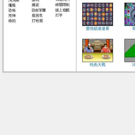
愛情鎖連連看
吃肉大戰
3