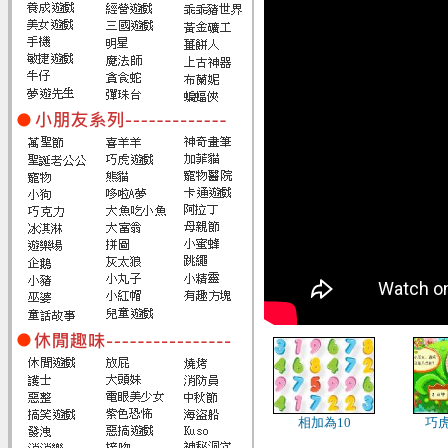
相加為10
巧